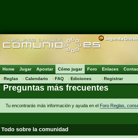
Segunda Divisi
Home
Jugar
Apostar
Cómo jugar
Foro
Enlaces
Conta
Reglas
Calendario
FAQ
Ediciones
Registrar
Preguntas más frecuentes
Basic Player
Plus Player
Pro Player
Tu encontrarás más información y ayuda en el
Foro Reglas, cons
Todo sobre la comunidad