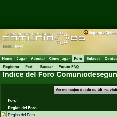
Segunda Divisi
basic
Player
Home
Jugar
Apostar
Cómo jugar
Foro
Enlaces
Conta
Registrar
Perfil
Buscar
Forum-FAQ
Índice del Foro Comuniodesegun
Ver mensajes desde su última visi
Foro
Reglas del Foro
Reglas del Foro