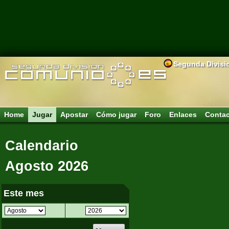
Segunda Divisi
Home
Jugar
Apostar
Cómo jugar
Foro
Enlaces
Conta
Calendario
Agosto 2026
Este mes