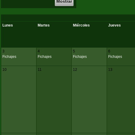
Mostrar
Lunes
Martes
Miércoles
Jueves
3
4
5
6
Fichajes
Fichajes
Fichajes
Fichajes
10
11
12
13