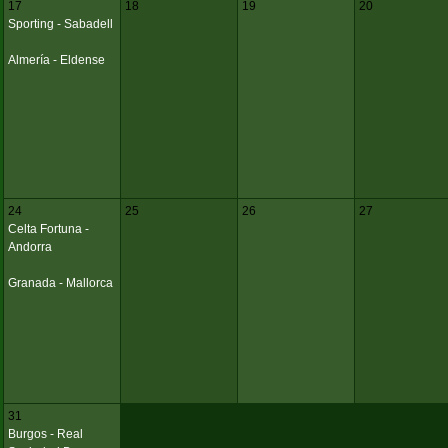
17
18
19
20
Sporting - Sabadell
Almería - Eldense
24
25
26
27
Celta Fortuna -
Andorra
Granada - Mallorca
31
Burgos - Real