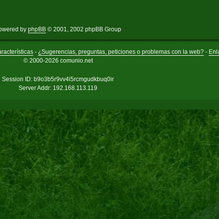
owered by
phpBB
© 2001, 2002 phpBB Group
racterísticas
-
¿Sugerencias, preguntas, peticiones o problemas con la web?
-
Enl
© 2000-2026 comunio.net
Session ID: b9o3b5r9vv4i5rcmgudkbuq0ir
Server Addr: 192.168.113.119