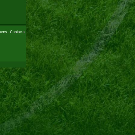
aces
-
Contacto