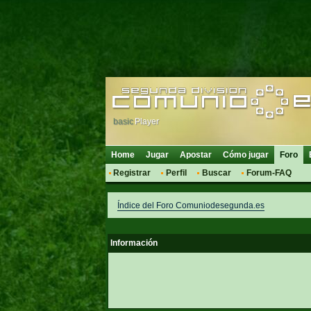
basic
Player
Home
Jugar
Apostar
Cómo jugar
Foro
Registrar
Perfil
Buscar
Forum-FAQ
Índice del Foro Comuniodesegunda.es
Información