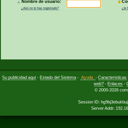
Nombre de usuario:
Co
¿Aún no te has registrado?
¿te 
Su publicidad aquí
-
Estado del Sistema
-
Ayuda
-
Características
web?
-
Enlaces
-
© 2000-2026 comu
Session ID: hg9bj3ebukb
Server Addr: 192.1