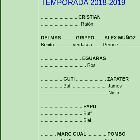
TEMPORADA 2018-2019
.............................
CRISTIAN
............................... Ratón
DELMÁS
..........
GRIPPO
......
ALEX MUÑOZ
..
Benito ............. Verdasca ....... Perone ...............
................................
EGUARAS
.................................... Ros
.................
GUTI
........................
ZAPATER
................. Buff ........................... James
..................................................... Nieto
.................................
PAPU
................................. Buff
................................. Biel
............
MARC GUAL
...............
POMBO