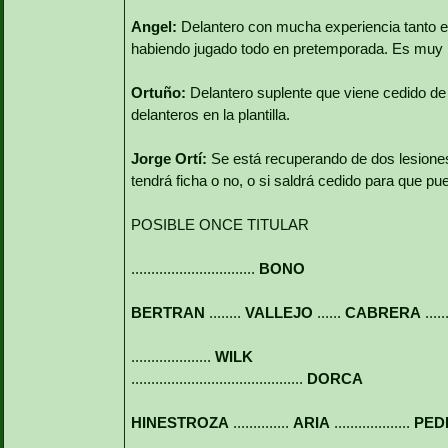
Angel:
Delantero con mucha experiencia tanto en
habiendo jugado todo en pretemporada. Es muy 
Ortuño:
Delantero suplente que viene cedido d
delanteros en la plantilla.
Jorge Ortí:
Se está recuperando de dos lesiones
tendrá ficha o no, o si saldrá cedido para que 
POSIBLE ONCE TITULAR
...............................
BONO
BERTRAN
........
VALLEJO
......
CABRERA
.....
....................
WILK
...........................................
DORCA
HINESTROZA
..............
ARIA
...................
PED