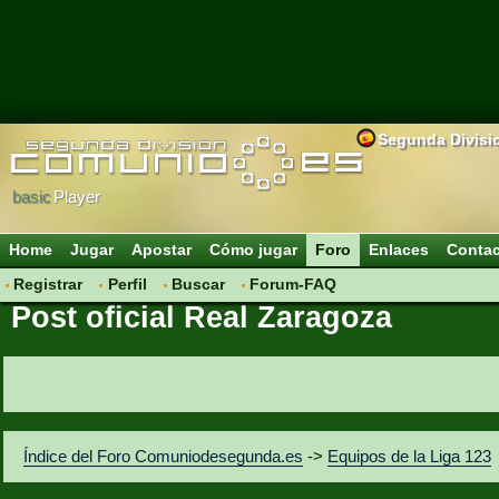
Segunda Divisi
basic
Player
Home
Jugar
Apostar
Cómo jugar
Foro
Enlaces
Conta
Registrar
Perfil
Buscar
Forum-FAQ
Post oficial Real Zaragoza
Índice del Foro Comuniodesegunda.es
->
Equipos de la Liga 123