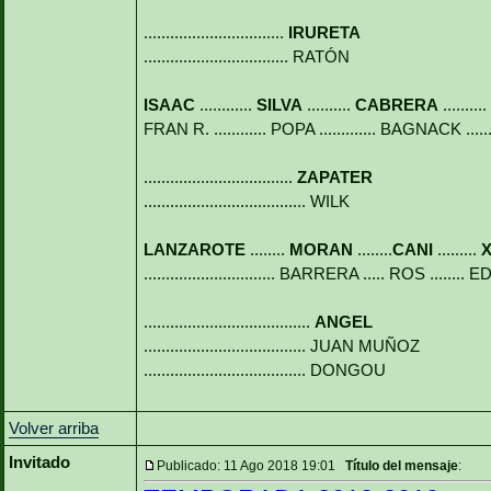
................................
IRURETA
................................. RATÓN
ISAAC
............
SILVA
..........
CABRERA
..........
FRAN R. ............ POPA ............. BAGNACK ...
..................................
ZAPATER
..................................... WILK
LANZAROTE
........
MORAN
........
CANI
.........
.............................. BARRERA ..... ROS ......
......................................
ANGEL
..................................... JUAN MUÑOZ
..................................... DONGOU
Volver arriba
Invitado
Publicado: 11 Ago 2018 19:01
Título del mensaje
: