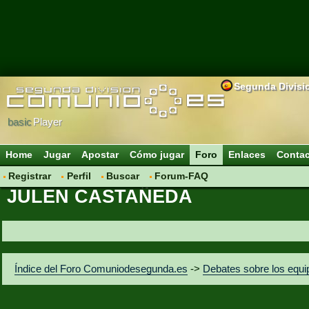
Segunda Divisi
basic
Player
Home
Jugar
Apostar
Cómo jugar
Foro
Enlaces
Conta
Registrar
Perfil
Buscar
Forum-FAQ
JULEN CASTAÑEDA
Índice del Foro Comuniodesegunda.es
->
Debates sobre los equi