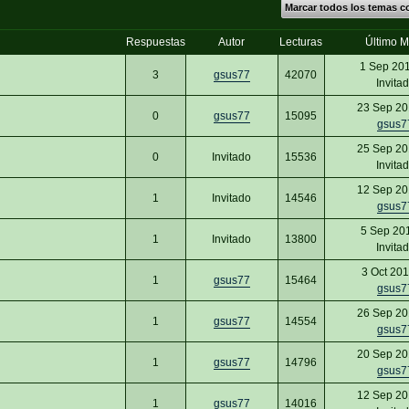
Marcar todos los temas c
Respuestas
Autor
Lecturas
Último 
1 Sep 20
3
gsus77
42070
Invita
23 Sep 20
0
gsus77
15095
gsus7
25 Sep 20
0
Invitado
15536
Invita
12 Sep 20
1
Invitado
14546
gsus7
5 Sep 20
1
Invitado
13800
Invita
3 Oct 20
1
gsus77
15464
gsus7
26 Sep 20
1
gsus77
14554
gsus7
20 Sep 20
1
gsus77
14796
gsus7
12 Sep 20
1
gsus77
14016