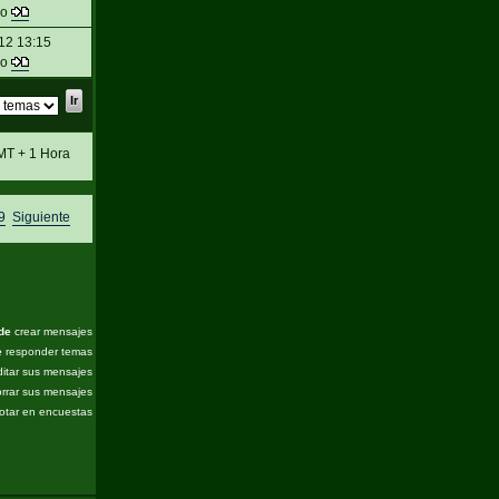
do
12 13:15
do
MT + 1 Hora
9
Siguiente
de
crear mensajes
e
responder temas
itar sus mensajes
rrar sus mensajes
otar en encuestas