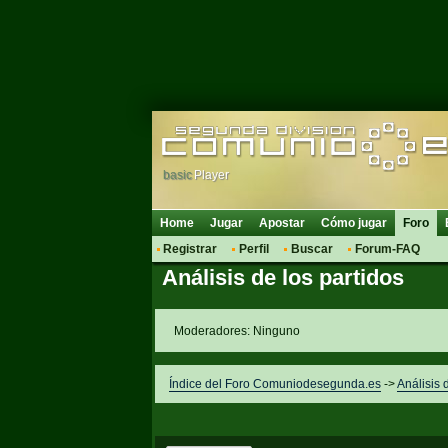
basic
Player
Home
Jugar
Apostar
Cómo jugar
Foro
Registrar
Perfil
Buscar
Forum-FAQ
Análisis de los partidos
Moderadores: Ninguno
Índice del Foro Comuniodesegunda.es
->
Análisis 