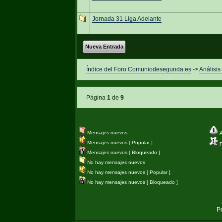
Jornada 31 Liga Adelante
Nueva Entrada
Índice del Foro Comuniodesegunda.es
->
Análisis
Página
1
de
9
Mensajes nuevos
A
Mensajes nuevos [ Popular ]
Fi
Mensajes nuevos [ Bloqueado ]
No hay mensajes nuevos
No hay mensajes nuevos [ Popular ]
No hay mensajes nuevos [ Bloqueado ]
P