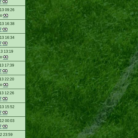
7
13 09:26
do
13 16:38
7
13 16:34
7
13 13:19
do
13 17:39
7
13 22:20
do
13 12:26
7
13 15:52
7
12 00:03
7
12 23:59