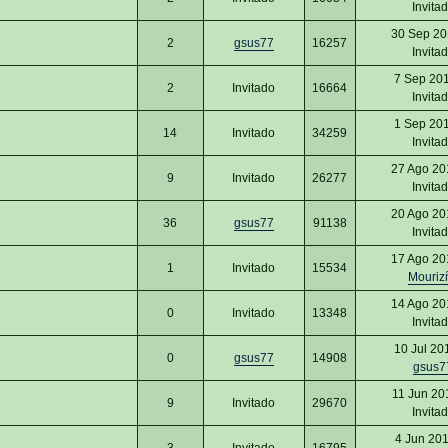
Invita
30 Sep 20
2
gsus77
16257
Invita
7 Sep 20
2
Invitado
16664
Invita
1 Sep 20
14
Invitado
34259
Invita
27 Ago 20
9
Invitado
26277
Invita
20 Ago 20
36
gsus77
91138
Invita
17 Ago 20
1
Invitado
15534
Mouriz
14 Ago 20
0
Invitado
13348
Invita
10 Jul 20
0
gsus77
14908
gsus7
11 Jun 20
9
Invitado
29670
Invita
4 Jun 20
3
Invitado
16795