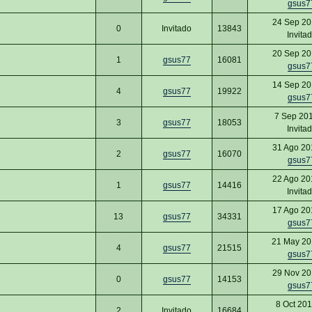
gsus7
24 Sep 20
0
Invitado
13843
Invita
20 Sep 20
1
gsus77
16081
gsus7
14 Sep 20
4
gsus77
19922
gsus7
7 Sep 20
3
gsus77
18053
Invita
31 Ago 20
2
gsus77
16070
gsus7
22 Ago 20
1
gsus77
14416
Invita
17 Ago 20
13
gsus77
34331
gsus7
21 May 20
4
gsus77
21515
gsus7
29 Nov 20
0
gsus77
14153
gsus7
8 Oct 20
2
Invitado
16684