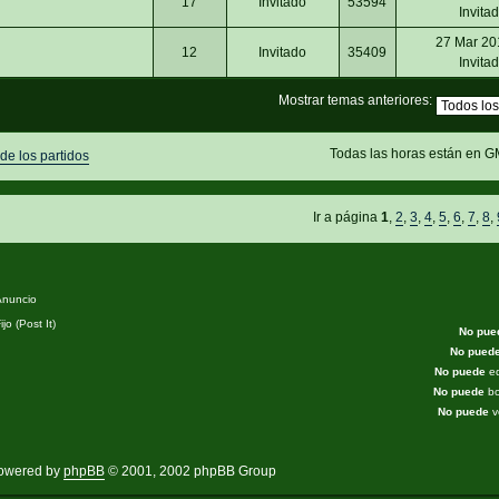
17
Invitado
53594
Invita
27 Mar 20
12
Invitado
35409
Invita
Mostrar temas anteriores:
Todas las horas están en G
 de los partidos
Ir a página
1
,
2
,
3
,
4
,
5
,
6
,
7
,
8
,
nuncio
jo (Post It)
No pue
No pued
No puede
ed
No puede
bo
No puede
v
owered by
phpBB
© 2001, 2002 phpBB Group