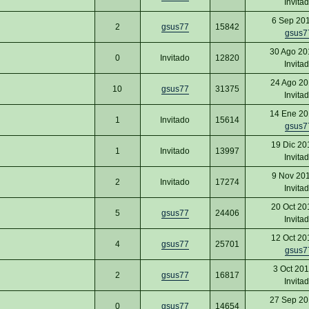
Invita
6 Sep 20
2
gsus77
15842
gsus7
30 Ago 20
0
Invitado
12820
Invita
24 Ago 20
10
gsus77
31375
Invita
14 Ene 20
1
Invitado
15614
gsus7
19 Dic 20
1
Invitado
13997
Invita
9 Nov 20
2
Invitado
17274
Invita
20 Oct 20
5
gsus77
24406
Invita
12 Oct 20
4
gsus77
25701
gsus7
3 Oct 20
2
gsus77
16817
Invita
27 Sep 20
0
gsus77
14654