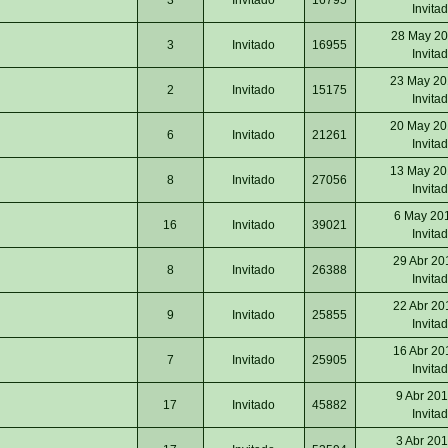
Invita
28 May 20
3
Invitado
16955
Invita
23 May 20
2
Invitado
15175
Invita
20 May 20
6
Invitado
21261
Invita
13 May 20
8
Invitado
27056
Invita
6 May 20
16
Invitado
39021
Invita
29 Abr 20
8
Invitado
26388
Invita
22 Abr 20
9
Invitado
25855
Invita
16 Abr 20
7
Invitado
25905
Invita
9 Abr 20
17
Invitado
45882
Invita
3 Abr 20