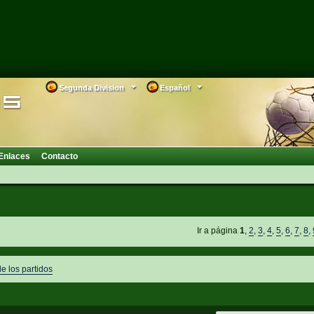
Segunda Division
Español
Enlaces
Contacto
Ir a página
1
,
2
,
3
,
4
,
5
,
6
,
7
,
8
,
de los partidos