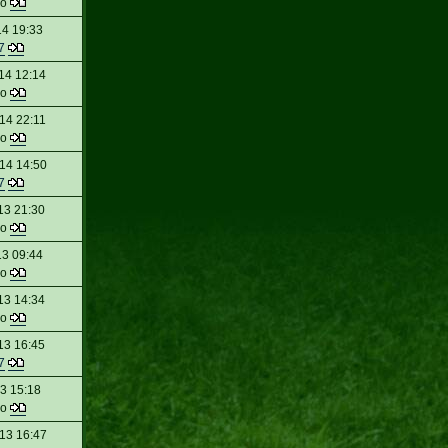
do
14 19:33
7
14 12:14
do
14 22:11
do
14 14:50
7
13 21:30
do
13 09:44
do
13 14:34
do
13 16:45
7
13 15:18
do
13 16:47