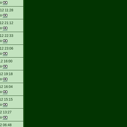
do
12 11:28
do
12 21:12
do
12 22:33
do
12 23:06
do
12 16:00
do
12 19:18
do
12 16:04
do
12 15:15
do
12 13:27
do
12 06:48