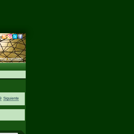
Help translate!
9
Siguiente