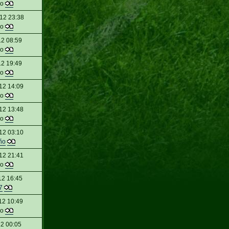
do
12 23:38
do
12 08:59
do
12 19:49
do
12 14:09
do
12 13:48
do
12 03:10
ño
12 21:41
do
12 16:45
7
12 10:49
do
12 00:05