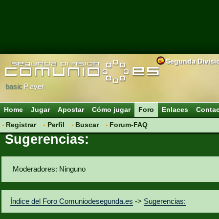
Segunda Divisi
basic
Player
Home
Jugar
Apostar
Cómo jugar
Foro
Enlaces
Conta
Registrar
Perfil
Buscar
Forum-FAQ
Sugerencias:
Moderadores: Ninguno
Índice del Foro Comuniodesegunda.es
->
Sugerencias: