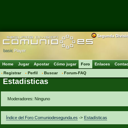
Segunda Divisi
basic
Player
Home
Jugar
Apostar
Cómo jugar
Foro
Enlaces
Conta
Registrar
Perfil
Buscar
Forum-FAQ
Estadísticas
Moderadores: Ninguno
Índice del Foro Comuniodesegunda.es
->
Estadísticas