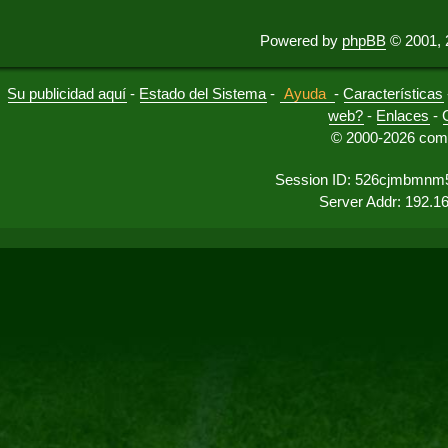
Powered by
phpBB
© 2001, 
Su publicidad aquí
-
Estado del Sistema
-
Ayuda
-
Características
web?
-
Enlaces
-
© 2000-2026 comu
Session ID: 526cjmbmnm5
Server Addr: 192.1