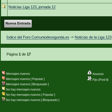
Noticias Liga 123, jornada 12
Nueva Entrada
Índice del Foro Comuniodesegunda.es
->
Noticias de la Liga 123
Página
1
de
17
Mensajes nuevos
Anuncio
Mensajes nuevos [ Popular ]
Fijo (Post It)
Mensajes nuevos [ Bloqueado ]
No hay mensajes nuevos
No hay mensajes nuevos [ Popular ]
No hay mensajes nuevos [ Bloqueado ]