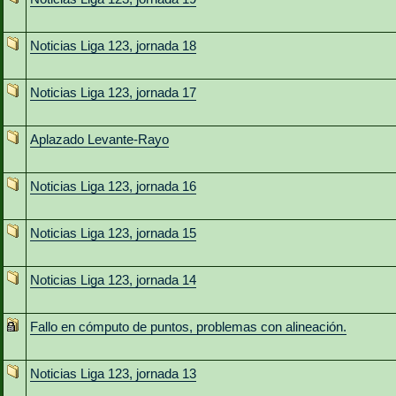
Noticias Liga 123, jornada 18
Noticias Liga 123, jornada 17
Aplazado Levante-Rayo
Noticias Liga 123, jornada 16
Noticias Liga 123, jornada 15
Noticias Liga 123, jornada 14
Fallo en cómputo de puntos, problemas con alineación.
Noticias Liga 123, jornada 13