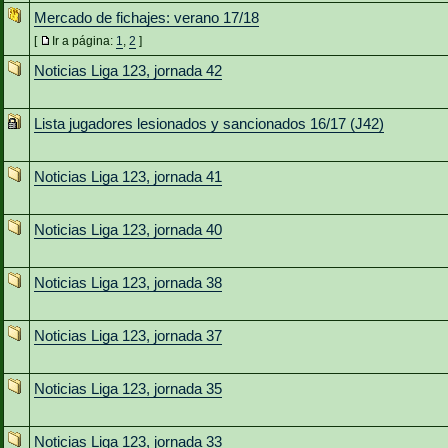
Mercado de fichajes: verano 17/18
[
Ir a página:
1
,
2
]
Noticias Liga 123, jornada 42
Lista jugadores lesionados y sancionados 16/17 (J42)
Noticias Liga 123, jornada 41
Noticias Liga 123, jornada 40
Noticias Liga 123, jornada 38
Noticias Liga 123, jornada 37
Noticias Liga 123, jornada 35
Noticias Liga 123, jornada 33