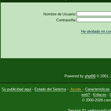
Nombre de Usuario:
Contraseña:
He olvidado mi co
Powered by
phpBB
© 2001, 
Su publicidad aquí
-
Estado del Sistema
-
Ayuda
-
Características
web?
-
Enlaces
-
© 2000-2026 comu
Session ID: ve4mssnd1ur