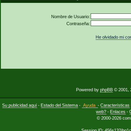
Nombre de Usuario:
Contraseña:
He olvidado mi co
Powered by
phpBB
© 2001, 
Su publicidad aquí
-
Estado del Sistema
-
Ayuda
-
Características
web?
-
Enlaces
-
© 2000-2026 comu
Session ID: 456s132jbq1