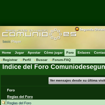
Segunda Divisi
basic
Player
Home
Jugar
Apostar
Cómo jugar
Foro
Enlaces
Conta
Registrar
Perfil
Buscar
Forum-FAQ
Índice del Foro Comuniodesegun
Ver mensajes desde su última visi
Foro
Reglas del Foro
Reglas del Foro