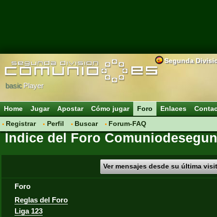
Segunda Divisi
basic
Player
Home
Jugar
Apostar
Cómo jugar
Foro
Enlaces
Conta
Registrar
Perfil
Buscar
Forum-FAQ
Índice del Foro Comuniodesegun
Ver mensajes desde su última visi
Foro
Reglas del Foro
Liga 123